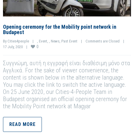
Opening ceremony for the Mobility point network in
Budapest
By 
Cities4people
|
, 
Event
, 
, 
News
, 
Past Event
|
Comments are Closed
|
0
17 July, 2020    
|
Συγγνώμη, αυτή η εγγραφή είναι διαθέσιμη μόνο στα
Αγγλικά. For the sake of viewer convenience, the
content is shown below in the alternative language.
You may click the link to switch the active language.
On 25 June 2020, our Cities-4-People Team in
Budapest organised an official opening ceremony for
the Mobility Point network at Magyar
READ MORE