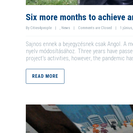
Six more months to achieve a
By 
Cities4people
|
, 
News
|
Comments are Closed
|
1 június,
Sajnos ennek a bejegyzésnek csak Angol. A meg
nyelv módosításához. Three years have passed
project’s activities, however, the pandemic ha
READ MORE