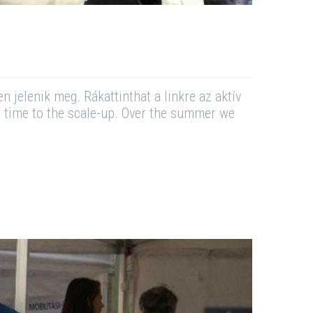
 jelenik meg. Rákattinthat a linkre az aktív
s time to the scale-up. Over the summer we