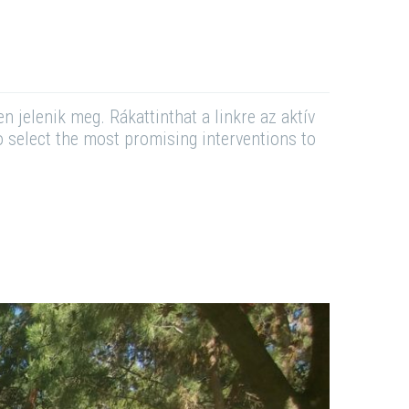
 jelenik meg. Rákattinthat a linkre az aktív
o select the most promising interventions to