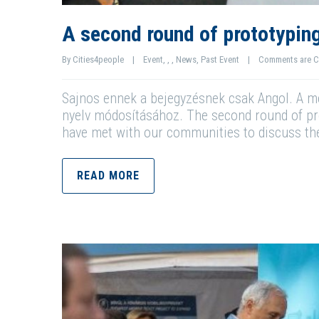
A second round of prototyping
By 
Cities4people
|
Event
, 
, 
, 
News
, 
Past Event
|
Comments are C
Sajnos ennek a bejegyzésnek csak Angol. A meg
nyelv módosításához. The second round of pro
have met with our communities to discuss th
READ MORE