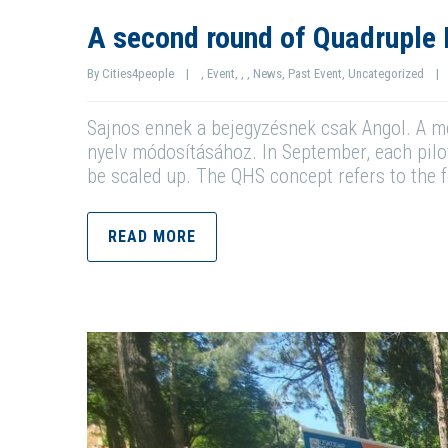
A second round of Quadruple 
By 
Cities4people
|
, 
Event
, 
, 
, 
News
, 
Past Event
, 
Uncategorized
|
Sajnos ennek a bejegyzésnek csak Angol. A meg
nyelv módosításához. In September, each pilot
be scaled up. The QHS concept refers to the 
READ MORE