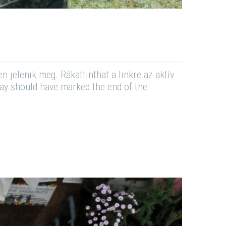
 jelenik meg. Rákattinthat a linkre az aktív
May should have marked the end of the