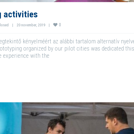
 activities
0
losed
|
20 november, 2019    
|
tekintő kényelméért az alábbi tartalom alternatív nyelven
totyping organized by our pilot cities was dedicated thi
e experience with the