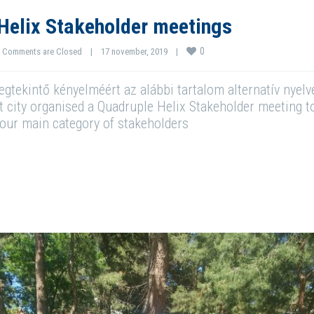
Helix Stakeholder meetings
0
Comments are Closed
|
17 november, 2019    
|
tekintő kényelméért az alábbi tartalom alternatív nyelven
 city organised a Quadruple Helix Stakeholder meeting t
four main category of stakeholders