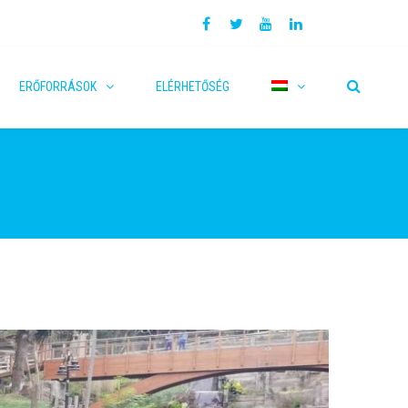
ERŐFORRÁSOK
ELÉRHETŐSÉG